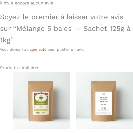
Il n’y a encore aucun avis
Soyez le premier à laisser votre avis
sur “Mélange 5 baies — Sachet 125g à
1kg”
Vous devez être
connecté
pour publier un avis.
Produits similaires
Plage
Plag
Ce
Ce
de
de
produit
produit
prix :
prix :
6,05 €
4,50
a
a
à
à
plusieurs
plusieu
12,90 €
20,8
variations.
variatio
Les
Les
options
options
peuvent
peuven