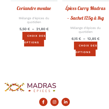
peuvent
peuven
Coriandre moulue
Épices Curry Madras
être
être
choisies
choisie
— Sachet 125g à 1kg
Mélange d'épices du
quotidien
sur
sur
Mélange d'épices du
5,50
€
–
21,80
€
la
la
quotidien
page
page
CHOIX DES
6,15
€
–
12,85
€
du
du
OPTIONS
CHOIX DES
produit
produit
OPTIONS