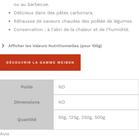
ou au barbecue.
Délicieux dans des pâtes carbonara.
Réhausse de saveurs chaudes des poêlée de légumes.
Conservation : à l’abri de la chaleur et de l’humidité.
Afficher les Valeurs Nutritionnelles (pour 100g)
Energie
1410 KJ/ 337 Kcal
DÉCOUVRIR LA GAMME MEIBON
Matières grasses
8,8 g
Dont acides gras saturés
2,2 g
Poids
ND
Glucides
39,6 g
Dimensions
ND
Dont sucres
7 g
50g, 125g, 250g, 500g
Quantité
Protéines
11,4 g
Avis
Sel
0,06 g