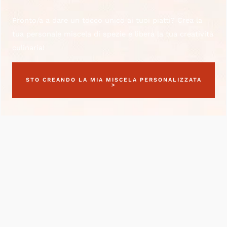
Pronto/a a dare un tocco unico ai tuoi piatti? Crea la
tua personale miscela di spezie e libera la tua creatività
culinaria!
STO CREANDO LA MIA MISCELA PERSONALIZZATA
>