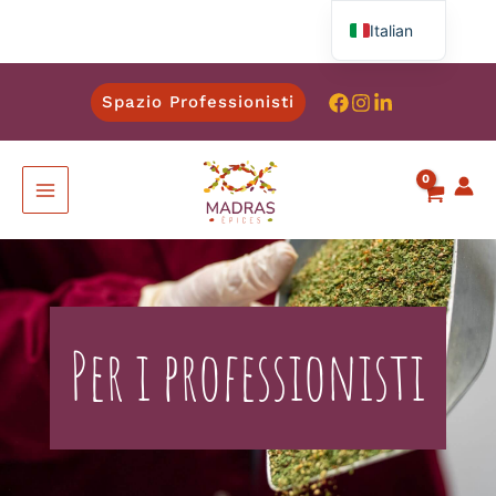
Italian
French
Spazio Professionisti
English
Spanish
German
Per i professionisti