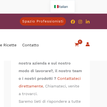
Italian
French
Spazio Professionisti
English
Spanish
German
MADRAS ÉPICES è lieta di avervi
 e Ricette
Contatto
come visitatori.
Volete saperne di più sulla
nostra azienda e sul nostro
modo di lavorare?,
il nostro team
o i nostri prodotti
?
Contattateci
direttamente
, Chiamateci, venite
a trovarci.
Saremo lieti di rispondere a tutte