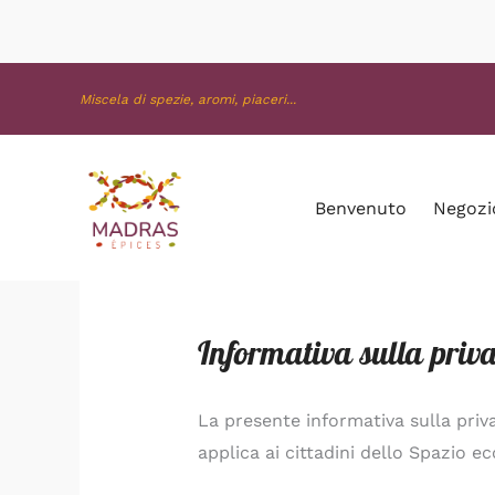
Vai
al
contenuto
Miscela di spezie, aromi, piaceri...
Benvenuto
Negozi
Informativa sulla priv
La presente informativa sulla privac
applica ai cittadini dello Spazio 