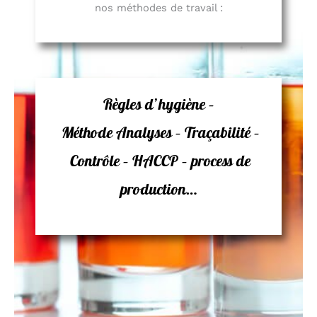
nos méthodes de travail :
Règles d’hygiène –
Méthode
Analyses –
Traçabilité –
Contrôle –
HACCP –
process de
production…