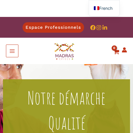
French
English
Espace Professionnels
Spanish
Italian
German
Notre démarche
Qualité