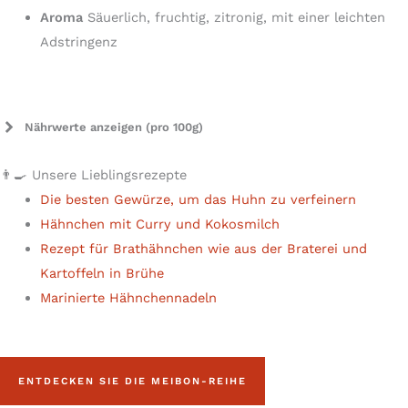
Aroma
Säuerlich, fruchtig, zitronig, mit einer leichten
Adstringenz
Nährwerte anzeigen (pro 100g)
Energie
1625 kJ/389 kcal
👨‍🍳 Unsere Lieblingsrezepte
Die besten Gewürze, um das Huhn zu verfeinern
Fette
4,2 g
Hähnchen mit Curry und Kokosmilch
Keine gesättigten Fettsäuren
2,6 g
Rezept für Brathähnchen wie aus der Braterei und
Kartoffeln in Brühe
Kohlenhydrate
71,6 g
Marinierte Hähnchennadeln
Nicht zuckern
3,3 g
Proteine
9 g
ENTDECKEN SIE DIE MEIBON-REIHE
Sell
0,1 g