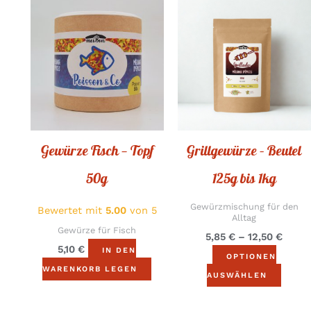
Preis
Diese
5,85 
Produ
bis
12,50
hat
mehre
Varian
Die
Optio
könne
Gewürze Fisch — Topf
Grillgewürze – Beutel
auf
der
50g
125g bis 1kg
Produ
Gewürzmischung für den
Bewertet mit
5.00
von 5
ausge
Alltag
werde
Gewürze für Fisch
5,85
€
–
12,50
€
5,10
€
IN DEN
OPTIONEN
WARENKORB LEGEN
AUSWÄHLEN