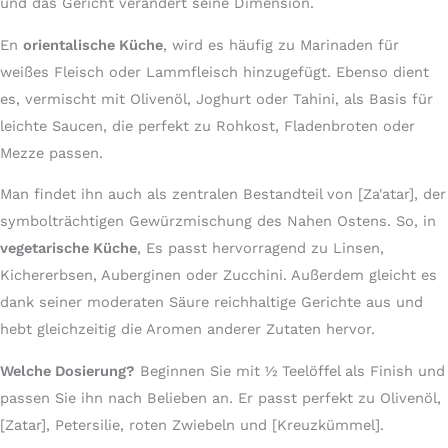
und das Gericht verändert seine Dimension.
En
orientalische Küche
, wird es häufig zu Marinaden für
weißes Fleisch oder Lammfleisch hinzugefügt. Ebenso dient
es, vermischt mit Olivenöl, Joghurt oder Tahini, als Basis für
leichte Saucen, die perfekt zu Rohkost, Fladenbroten oder
Mezze passen.
Man findet ihn auch als zentralen Bestandteil von [Za'atar], der
symbolträchtigen Gewürzmischung des Nahen Ostens. So, in
vegetarische Küche
, Es passt hervorragend zu Linsen,
Kichererbsen, Auberginen oder Zucchini. Außerdem gleicht es
dank seiner moderaten Säure reichhaltige Gerichte aus und
hebt gleichzeitig die Aromen anderer Zutaten hervor.
Welche Dosierung?
Beginnen Sie mit ½ Teelöffel als Finish und
passen Sie ihn nach Belieben an. Er passt perfekt zu Olivenöl,
[Zatar], Petersilie, roten Zwiebeln und [Kreuzkümmel].