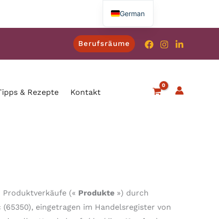
German
French
Berufsräume
English
Spanish
Italian
Tipps & Rezepte
Kontakt
en Produktverkäufe («
Produkte
») durch
 (65350), eingetragen im Handelsregister von