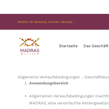
Zum
Inhalt
springen
Mischer für Gewürze, Aromen, Genüsse ...
Startseite
Das Geschäft
Allgemeine Verkaufsbedingungen - Geschäftsku
Anwendungsbereich
Allgemeinen Verkaufsbedingungen (nachf
MADRAS, eine vereinfachte Aktiengesellsch