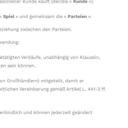
essioneller Kunde kauft (der/die «
Kunde
»).
 «
Spiel
» und gemeinsam die «
Parteien
».
beziehung zwischen den Parteien.
nwendung.
ätigten Verkäufe, unabhängig von Klauseln,
ten sein können.
n Großhändlern) mitgeteilt, damit er
lichen Vereinbarung gemäß Artikel L. 441-3 ff.
erbindlich und können jederzeit geändert