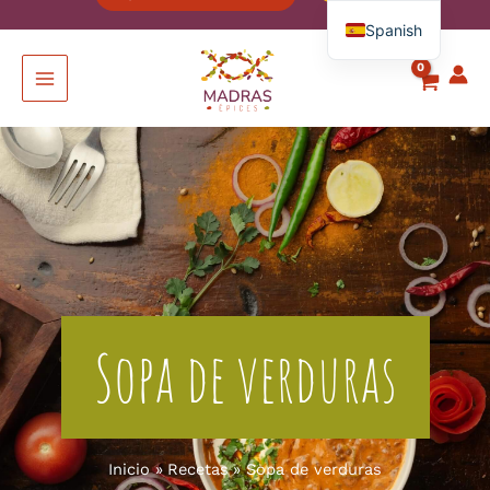
Spanish
French
English
Italian
German
Sopa de verduras
Inicio
Recetas
Sopa de verduras