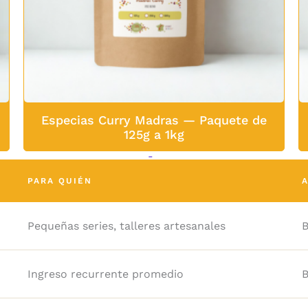
Especias Curry Madras — Paquete de
125g a 1kg
6,15
€
-
12,85
€
PARA QUIÉN
Pequeñas series, talleres artesanales
B
Ingreso recurrente promedio
B