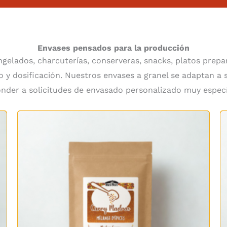
Envases pensados para la producción
gelados, charcuterías, conserveras, snacks, platos prepa
 y dosificación. Nuestros envases a granel se adaptan a
nder a solicitudes de envasado personalizado muy especí
Rango
de
precios:
desde
6,15 €
hasta
12,85 €