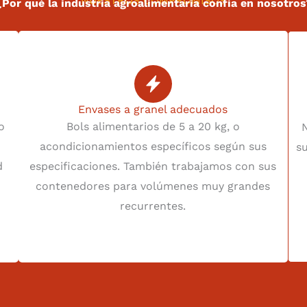
NUESTROS COMPROMISOS
¿Por qué la industria agroalimentaria confía en nosotros
Envases a granel adecuados
o
Bols alimentarios de 5 a 20 kg, o
N
acondicionamientos específicos según sus
s
d
especificaciones. También trabajamos con sus
contenedores para volúmenes muy grandes
recurrentes.