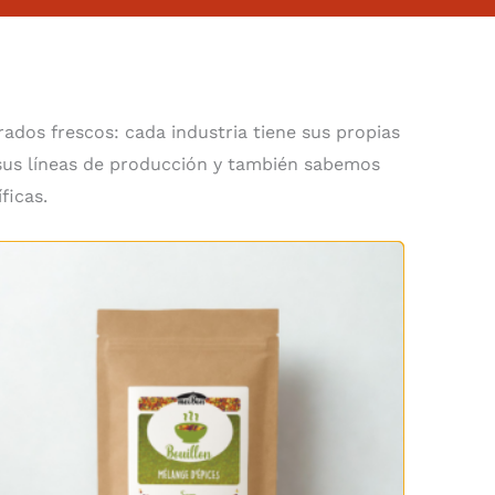
rados frescos: cada industria tiene sus propias
 sus líneas de producción y también sabemos
ficas.
Rango
de
precios:
desde
6,05 €
hasta
12,90 €