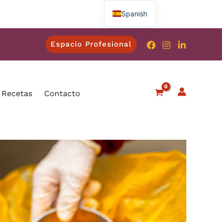
Spanish
French
Espacio Profesional
English
Italian
German
 Recetas
Contacto