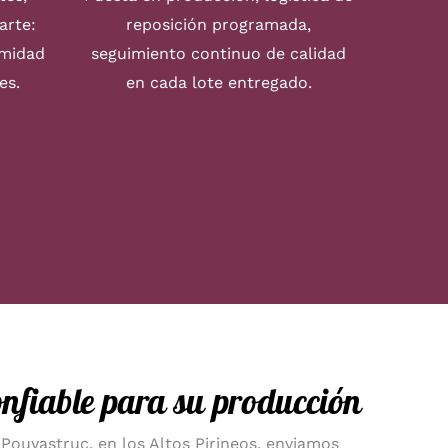
arte:
reposición programada,
rmidad
seguimiento continuo de calidad
es.
en cada lote entregado.
onfiable para su producción
Pouyastruc, en los Altos Pirineos, enviamos