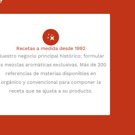
?
Recetas a medida desde 1992
uestro negocio principal histórico: formular
us mezclas aromáticas exclusivas. Más de 200
referencias de materias disponibles en
orgánico y convencional para componer la
receta que se ajusta a su producto.