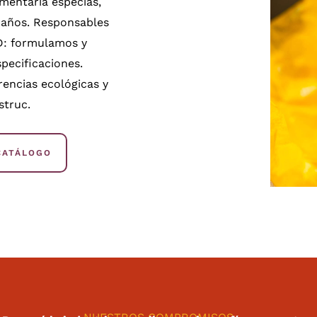
imentaria especias,
 años. Responsables
D: formulamos y
pecificaciones.
rencias ecológicas y
struc.
 CATÁLOGO