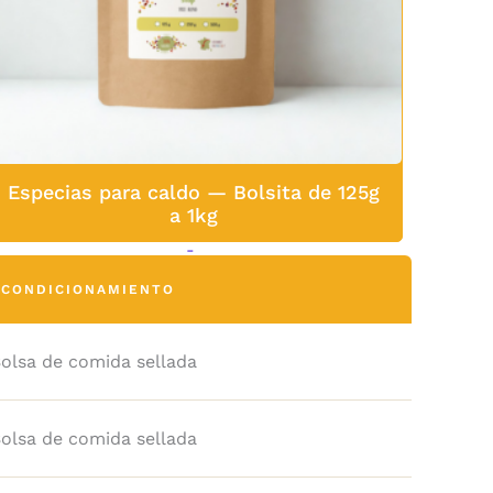
Especias para caldo — Bolsita de 125g
a 1kg
6,05
€
-
12,90
€
ACONDICIONAMIENTO
olsa de comida sellada
olsa de comida sellada