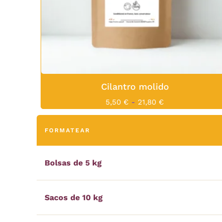
Cilantro molido
5,50
€
-
21,80
€
FORMATEAR
Bolsas de 5 kg
Sacos de 10 kg