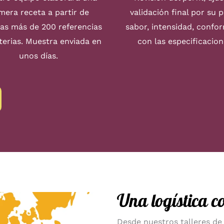
mera receta a partir de
validación final por su p
as más de 200 referencias
sabor, intensidad, confo
erias. Muestra enviada en
con las especificacion
unos días.
Una logística c
Desde nuestros talleres de 