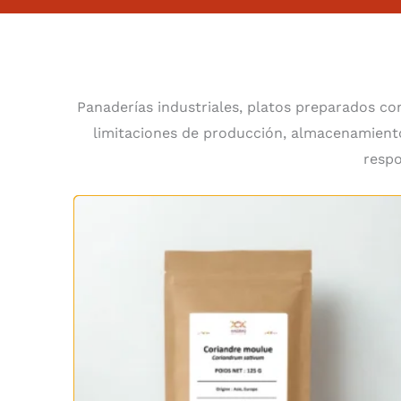
Panaderías industriales, platos preparados con
limitaciones de producción, almacenamiento
respo
Rango
de
precios:
desde
5,50 €
hasta
21,80 €