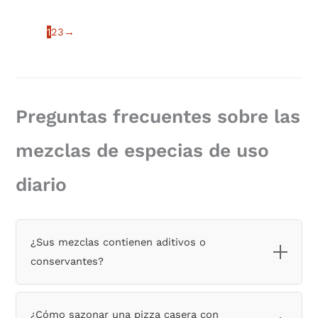
1
2
3
→
Preguntas frecuentes sobre las
mezclas de especias de uso
diario
¿Sus mezclas contienen aditivos o
conservantes?
No. Todas nuestras mezclas de especias son 100
% naturales. No utilizamos ningún aditivo,
¿Cómo sazonar una pizza casera con