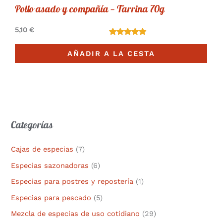
Pollo asado y compañía — Tarrina 70g
5,10
€
Valorado
7
AÑADIR A LA CESTA
5.00
de 5
basado en
valoracione
s de
clientes
Categorías
Cajas de especias
(7)
Especias sazonadoras
(6)
Especias para postres y repostería
(1)
Especias para pescado
(5)
Mezcla de especias de uso cotidiano
(29)