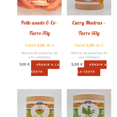
Pollo asado & Co -
Curry Madras —
Tarro 70g
Tarro 50g
Rated
5.00
de 5
Rated
5.00
de 5
Mezcla de especias de
Mezcla de especias de
uso cotidiano
uso cotidiano
5,10
€
5,00
€
AÑADIR A LA
AÑADIR A
CESTA
LA CESTA