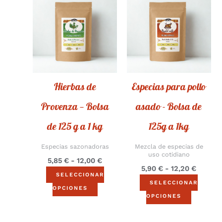
de
de
producto
product
precios:
precios
desde
desde
tiene
tiene
5,85 €
5,90 €
múltiples
múltiple
hasta
hasta
12,00 €
12,20 €
variantes.
variantes
Las
Las
opciones
opcione
Hierbas de
Especias para pollo
se
se
pueden
pueden
Provenza — Bolsa
asado - Bolsa de
elegir
elegir
de 125 g a 1 kg
125g a 1kg
en
en
la
la
Especias sazonadoras
Mezcla de especias de
página
página
uso cotidiano
5,85
€
-
12,00
€
5,90
€
-
12,20
€
del
del
SELECCIONAR
producto
product
SELECCIONAR
OPCIONES
OPCIONES