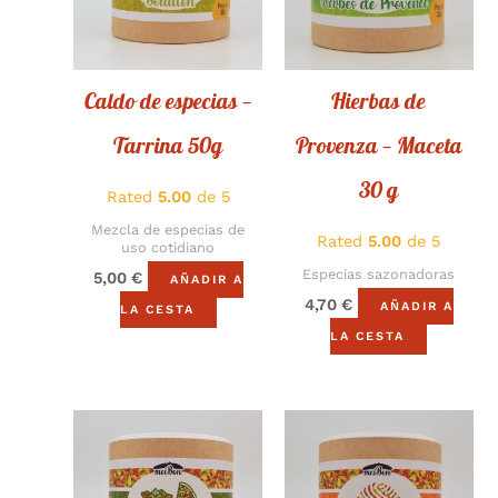
Caldo de especias —
Hierbas de
Tarrina 50g
Provenza — Maceta
30 g
Rated
5.00
de 5
Mezcla de especias de
Rated
5.00
de 5
uso cotidiano
Especias sazonadoras
5,00
€
AÑADIR A
4,70
€
AÑADIR A
LA CESTA
LA CESTA