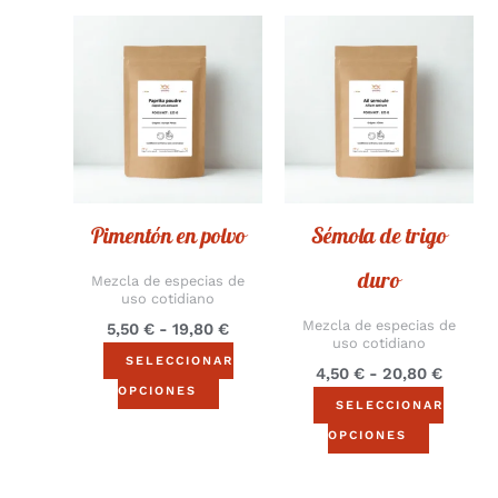
Rango
Rango
Este
Este
de
de
producto
product
precios:
precios
desde
desde
tiene
tiene
5,50 €
4,50 €
múltiples
múltiple
hasta
hasta
19,80 €
20,80 
variantes.
variantes
Las
Las
opciones
opcione
Pimentón en polvo
Sémola de trigo
se
se
pueden
pueden
duro
Mezcla de especias de
elegir
elegir
uso cotidiano
Mezcla de especias de
en
en
5,50
€
-
19,80
€
uso cotidiano
la
la
SELECCIONAR
4,50
€
-
20,80
€
página
página
OPCIONES
SELECCIONAR
del
del
OPCIONES
producto
product