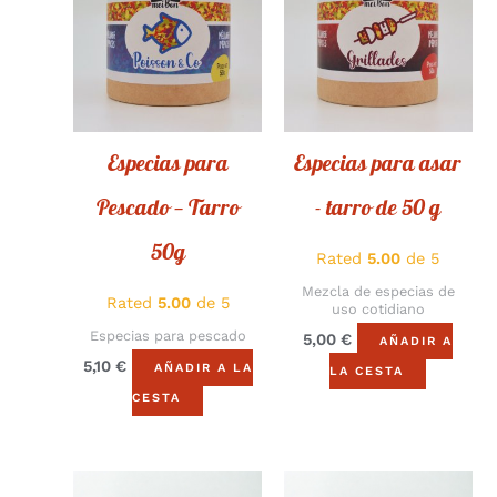
Especias para
Especias para asar
Pescado — Tarro
- tarro de 50 g
50g
Rated
5.00
de 5
Mezcla de especias de
Rated
5.00
de 5
uso cotidiano
Especias para pescado
5,00
€
AÑADIR A
5,10
€
AÑADIR A LA
LA CESTA
CESTA
Rango
Rango
Este
Este