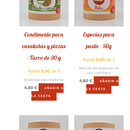
Condimento para
Especias para
ensaladas y pizzas
pasta - 50g
- Tarro de 30 g
Rated
5.00
de 5
Mezcla de especias de
Rated
5.00
de 5
uso cotidiano
Especias sazonadoras
4,80
€
AÑADIR A
4,80
€
AÑADIR A
LA CESTA
LA CESTA